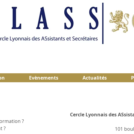
on
Evènements
Actualités
P
Cercle Lyonnais des ASsista
ormation ?
t ?
101 boul