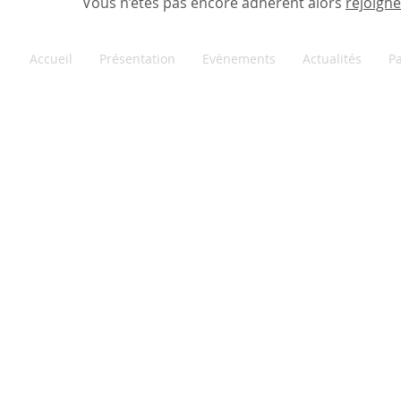
Vous n’êtes pas encore adhérent alors
rejoign
Accueil
Présentation
Evènements
Actualités
Pa